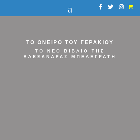
ΤΟ ΟΝΕΙΡΟ ΤΟΥ ΓΕΡΑΚΙΟΥ
ΤΟ ΝΕΟ ΒΙΒΛΙΟ ΤΗΣ
ΑΛΕΞΑΝΔΡΑΣ ΜΠΕΛΕΓΡΑΤΗ
Μέσα στις σελίδες του, δε θα
συναντήσετε τον εαυτό σας,
αλλά την αλήθεια σας.