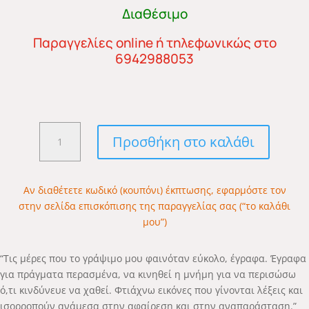
Διαθέσιμο
Παραγγελίες online ή τηλεφωνικώς στο
6942988053
Περιμένοντας
Προσθήκη στο καλάθι
στη
στάση
τις
Αν διαθέτετε κωδικό (κουπόνι) έκπτωσης, εφαρμόστε τον
λέξεις
στην σελίδα επισκόπισης της παραγγελίας σας (“το καλάθι
-
μου”)
eBook
ποσότητα
“Τις μέρες που το γράψιμο μου φαινόταν εύκολο, έγραφα. Έγραφα
για πράγματα περασμένα, να κινηθεί η μνήμη για να περισώσω
ό,τι κινδύνευε να χαθεί. Φτιάχνω εικόνες που γίνονται λέξεις και
ισορροπούν ανάμεσα στην αφαίρεση και στην αναπαράσταση.”