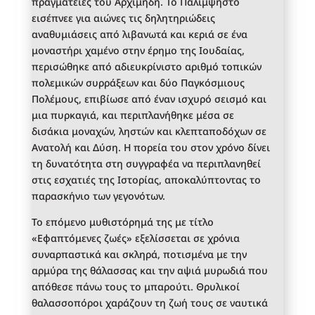
πραγματείες του Αρχιμήδη. Το Παλίμψηστο
εισέπνεε για αιώνες τις δηλητηριώδεις
αναθυμιάσεις από λιβανωτά και κεριά σε ένα
μοναστήρι χαμένο στην έρημο της Ιουδαίας,
περισώθηκε από αδιευκρίνιστο αριθμό τοπικών
πολεμικών συρράξεων και δύο Παγκόσμιους
Πολέμους, επιβίωσε από έναν ισχυρό σεισμό και
μια πυρκαγιά, και περιπλανήθηκε μέσα σε
δισάκια μοναχών, ληστών και κλεπταποδόχων σε
Ανατολή και Δύση. Η πορεία του στον χρόνο δίνει
τη δυνατότητα στη συγγραφέα να περιπλανηθεί
στις εσχατιές της Ιστορίας, αποκαλύπτοντας το
παρασκήνιο των γεγονότων.
Το επόμενο μυθιστόρημά της με τίτλο
«Εφαπτόμενες ζωές» εξελίσσεται σε χρόνια
συναρπαστικά και σκληρά, ποτισμένα με την
αρμύρα της θάλασσας και την αψιά μυρωδιά που
απόθεσε πάνω τους το μπαρούτι. Θρυλικοί
θαλασσοπόροι χαράζουν τη ζωή τους σε ναυτικά